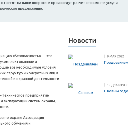
тветят на ваши вопросы и произведут расчет стоимости услуг и
мерческое предложение.
Новости
циацию «Безопасность» — это
9 МАЯ 2022
 укомплектованные и
Поздравляем
ющие все необходимые условия
ких структур и конкретных лиц в
ктивной и охранной деятельности
30 ДЕКАБРЯ 2
С новым год
о-техническое предприятие
е и эксплуатации систем охраны,
ости.
ов по охране Ассоциация
ьного обучения и