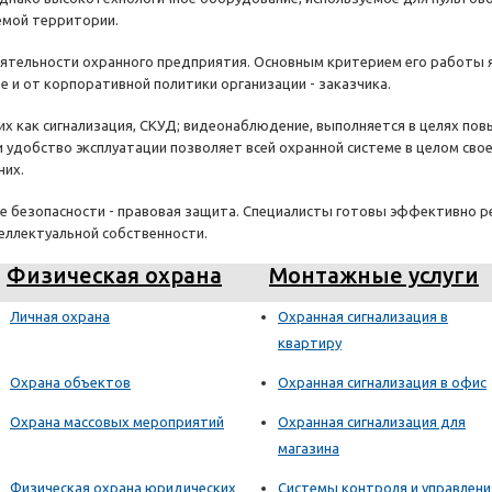
емой территории.
ятельности охранного предприятия. Основным критерием его работы яв
е и от корпоративной политики организации - заказчика.
их как сигнализация, СКУД; видеонаблюдение, выполняется в целях п
и удобство эксплуатации позволяет всей охранной системе в целом св
них.
ие безопасности - правовая защита. Специалисты готовы эффективно 
еллектуальной собственности.
Физическая охрана
Монтажные услуги
Личная охрана
Охранная сигнализация в
квартиру
Охрана объектов
Охранная сигнализация в офис
Охрана массовых мероприятий
Охранная сигнализация для
магазина
Физическая охрана юридических
Системы контроля и управлени