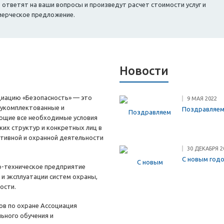
тветят на ваши вопросы и произведут расчет стоимости услуг и
мерческое предложение.
Новости
циацию «Безопасность» — это
9 МАЯ 2022
 укомплектованные и
Поздравляем
ющие все необходимые условия
ких структур и конкретных лиц в
ктивной и охранной деятельности
30 ДЕКАБРЯ 2
С новым год
о-техническое предприятие
е и эксплуатации систем охраны,
ости.
ов по охране Ассоциация
ьного обучения и