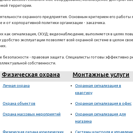
емой территории.
ятельности охранного предприятия. Основным критерием его работы яв
е и от корпоративной политики организации - заказчика.
их как сигнализация, СКУД; видеонаблюдение, выполняется в целях п
и удобство эксплуатации позволяет всей охранной системе в целом св
них.
ие безопасности - правовая защита. Специалисты готовы эффективно 
еллектуальной собственности.
Физическая охрана
Монтажные услуги
Личная охрана
Охранная сигнализация в
квартиру
Охрана объектов
Охранная сигнализация в офис
Охрана массовых мероприятий
Охранная сигнализация для
магазина
Физическая охрана юридических
Системы контроля и управлени