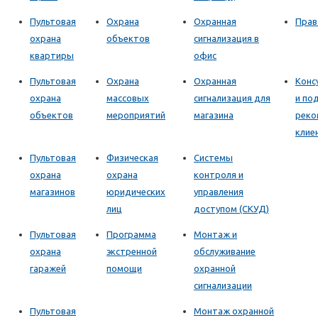
Пультовая
Охрана
Охранная
Прав
охрана
объектов
сигнализация в
квартиры
офис
Пультовая
Охрана
Охранная
Конс
охрана
массовых
сигнализация для
и по
объектов
мероприятий
магазина
реко
клие
Пультовая
Физическая
Системы
охрана
охрана
контроля и
магазинов
юридических
управления
лиц
доступом (СКУД)
Пультовая
Программа
Монтаж и
охрана
экстренной
обслуживание
гаражей
помощи
охранной
сигнализации
Пультовая
Монтаж охранной