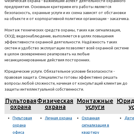
Физическая охрана - важнейший аспект деятельности охранного
предприятия. Основным критерием его работы является
безопасность, охранные услуги и их схема зависят от обстановки
на объекте и от корпоративной политики организации - заказчика.
Монтаж технических средств охраны, таких как сигнализация,
СКУД; видеонаблюдение, выполняется в целях повышения
эффективности охранной деятельности. Надёжность таких
систем и удобство эксплуатации позволяет всей охранной системе
в целом своевременно реагировать на любые
несанкционированные действия посторонних.
Юридические услуги. Обязательное условие безопасности -
правовая защита. Специалисты готовы эффективно решать
вопросы любой сложности, начиная от консультаций клиентам до
защиты интеллектуальной собственности.
Пультовая
Физическая
Монтажные
Юрид
охрана
охрана
услуги
у
Пультовая
Личная охрана
Охранная
Дете
охрана
сигнализация в
офиса
квартиру