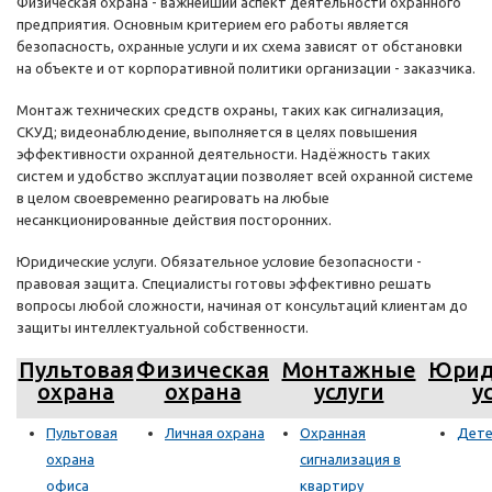
Физическая охрана - важнейший аспект деятельности охранного
предприятия. Основным критерием его работы является
безопасность, охранные услуги и их схема зависят от обстановки
на объекте и от корпоративной политики организации - заказчика.
Монтаж технических средств охраны, таких как сигнализация,
СКУД; видеонаблюдение, выполняется в целях повышения
эффективности охранной деятельности. Надёжность таких
систем и удобство эксплуатации позволяет всей охранной системе
в целом своевременно реагировать на любые
несанкционированные действия посторонних.
Юридические услуги. Обязательное условие безопасности -
правовая защита. Специалисты готовы эффективно решать
вопросы любой сложности, начиная от консультаций клиентам до
защиты интеллектуальной собственности.
Пультовая
Физическая
Монтажные
Юрид
охрана
охрана
услуги
у
Пультовая
Личная охрана
Охранная
Дете
охрана
сигнализация в
офиса
квартиру