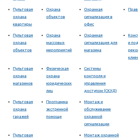
Пультовая
Охрана
Охранная
Прав
охрана
объектов
сигнализация в
квартиры
офис
Пультовая
Охрана
Охранная
Конс
охрана
массовых
сигнализация для
и по
объектов
мероприятий
магазина
реко
клие
Пультовая
Физическая
Системы
охрана
охрана
контроля и
магазинов
юридических
управления
лиц
доступом (СКУД)
Пультовая
Программа
Монтаж и
охрана
экстренной
обслуживание
гаражей
помощи
охранной
сигнализации
Пультовая
Монтаж охранной