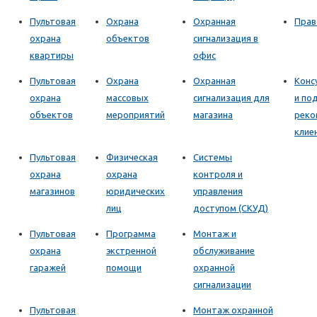
Пультовая
Охрана
Охранная
Прав
охрана
объектов
сигнализация в
квартиры
офис
Пультовая
Охрана
Охранная
Конс
охрана
массовых
сигнализация для
и по
объектов
мероприятий
магазина
реко
клие
Пультовая
Физическая
Системы
охрана
охрана
контроля и
магазинов
юридических
управления
лиц
доступом (СКУД)
Пультовая
Программа
Монтаж и
охрана
экстренной
обслуживание
гаражей
помощи
охранной
сигнализации
Пультовая
Монтаж охранной