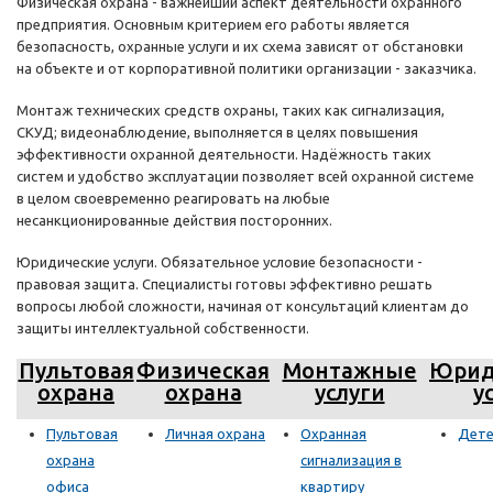
Физическая охрана - важнейший аспект деятельности охранного
предприятия. Основным критерием его работы является
безопасность, охранные услуги и их схема зависят от обстановки
на объекте и от корпоративной политики организации - заказчика.
Монтаж технических средств охраны, таких как сигнализация,
СКУД; видеонаблюдение, выполняется в целях повышения
эффективности охранной деятельности. Надёжность таких
систем и удобство эксплуатации позволяет всей охранной системе
в целом своевременно реагировать на любые
несанкционированные действия посторонних.
Юридические услуги. Обязательное условие безопасности -
правовая защита. Специалисты готовы эффективно решать
вопросы любой сложности, начиная от консультаций клиентам до
защиты интеллектуальной собственности.
Пультовая
Физическая
Монтажные
Юрид
охрана
охрана
услуги
у
Пультовая
Личная охрана
Охранная
Дете
охрана
сигнализация в
офиса
квартиру