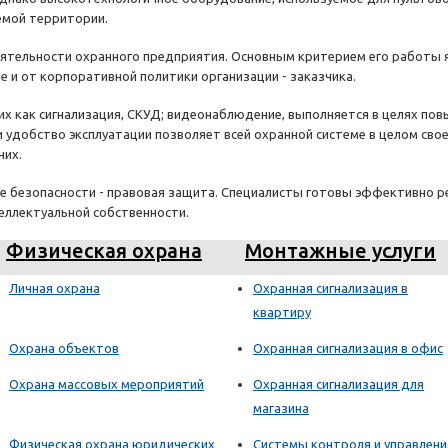
емой территории.
ятельности охранного предприятия. Основным критерием его работы яв
е и от корпоративной политики организации - заказчика.
их как сигнализация, СКУД; видеонаблюдение, выполняется в целях п
и удобство эксплуатации позволяет всей охранной системе в целом св
них.
ие безопасности - правовая защита. Специалисты готовы эффективно 
еллектуальной собственности.
Физическая охрана
Монтажные услуги
Личная охрана
Охранная сигнализация в
квартиру
Охрана объектов
Охранная сигнализация в офис
Охрана массовых мероприятий
Охранная сигнализация для
магазина
Физическая охрана юридических
Системы контроля и управлени