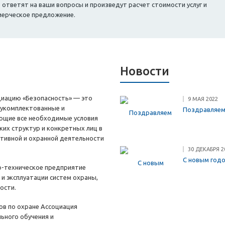
тветят на ваши вопросы и произведут расчет стоимости услуг и
мерческое предложение.
Новости
циацию «Безопасность» — это
9 МАЯ 2022
 укомплектованные и
Поздравляем
ющие все необходимые условия
ких структур и конкретных лиц в
ктивной и охранной деятельности
30 ДЕКАБРЯ 2
С новым год
о-техническое предприятие
е и эксплуатации систем охраны,
ости.
ов по охране Ассоциация
ьного обучения и