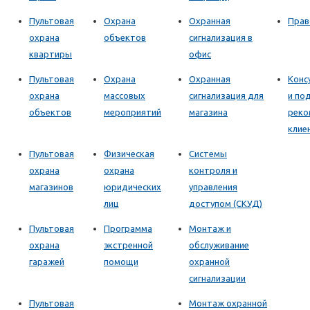
Пультовая
Охрана
Охранная
Прав
охрана
объектов
сигнализация в
квартиры
офис
Пультовая
Охрана
Охранная
Конс
охрана
массовых
сигнализация для
и по
объектов
мероприятий
магазина
реко
клие
Пультовая
Физическая
Системы
охрана
охрана
контроля и
магазинов
юридических
управления
лиц
доступом (СКУД)
Пультовая
Программа
Монтаж и
охрана
экстренной
обслуживание
гаражей
помощи
охранной
сигнализации
Пультовая
Монтаж охранной