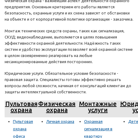
Физическая охрана - важнейший аспект деятельности охранного
предприятия. Основным критерием его работы является
безопасность, охранные услуги и их схема зависят от обстановки
на объекте и от корпоративной политики организации - заказчика.
Монтаж технических средств охраны, таких как сигнализация,
СКУД; видеонаблюдение, выполняется в целях повышения
эффективности охранной деятельности. Надёжность таких
систем и удобство эксплуатации позволяет всей охранной системе
в целом своевременно реагировать на любые
несанкционированные действия посторонних.
Юридические услуги. Обязательное условие безопасности -
правовая защита. Специалисты готовы эффективно решать
вопросы любой сложности, начиная от консультаций клиентам до
защиты интеллектуальной собственности.
Пультовая
Физическая
Монтажные
Юрид
охрана
охрана
услуги
у
Пультовая
Личная охрана
Охранная
Дете
охрана
сигнализация в
офиса
квартиру