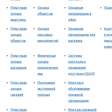
Пультовая
Охрана
Охранная
Прав
охрана
объектов
сигнализация в
квартиры
офис
Пультовая
Охрана
Охранная
Конс
охрана
массовых
сигнализация для
и по
объектов
мероприятий
магазина
реко
клие
Пультовая
Физическая
Системы
охрана
охрана
контроля и
магазинов
юридических
управления
лиц
доступом (СКУД)
Пультовая
Программа
Монтаж и
охрана
экстренной
обслуживание
гаражей
помощи
охранной
сигнализации
Пультовая
Монтаж охранной