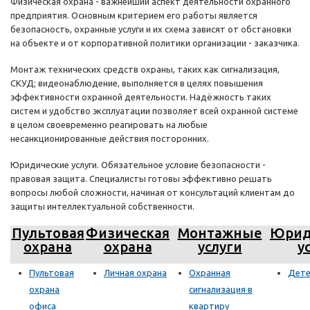
Физическая охрана - важнейший аспект деятельности охранного
предприятия. Основным критерием его работы является
безопасность, охранные услуги и их схема зависят от обстановки
на объекте и от корпоративной политики организации - заказчика.
Монтаж технических средств охраны, таких как сигнализация,
СКУД; видеонаблюдение, выполняется в целях повышения
эффективности охранной деятельности. Надёжность таких
систем и удобство эксплуатации позволяет всей охранной системе
в целом своевременно реагировать на любые
несанкционированные действия посторонних.
Юридические услуги. Обязательное условие безопасности -
правовая защита. Специалисты готовы эффективно решать
вопросы любой сложности, начиная от консультаций клиентам до
защиты интеллектуальной собственности.
Пультовая
Физическая
Монтажные
Юрид
охрана
охрана
услуги
у
Пультовая
Личная охрана
Охранная
Дете
охрана
сигнализация в
офиса
квартиру