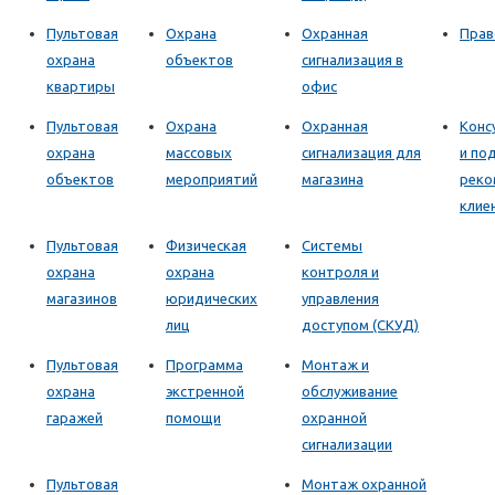
Пультовая
Охрана
Охранная
Прав
охрана
объектов
сигнализация в
квартиры
офис
Пультовая
Охрана
Охранная
Конс
охрана
массовых
сигнализация для
и по
объектов
мероприятий
магазина
реко
клие
Пультовая
Физическая
Системы
охрана
охрана
контроля и
магазинов
юридических
управления
лиц
доступом (СКУД)
Пультовая
Программа
Монтаж и
охрана
экстренной
обслуживание
гаражей
помощи
охранной
сигнализации
Пультовая
Монтаж охранной