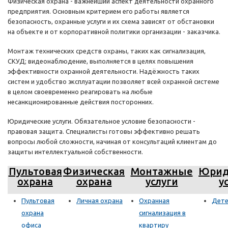
Физическая охрана - важнейший аспект деятельности охранного
предприятия. Основным критерием его работы является
безопасность, охранные услуги и их схема зависят от обстановки
на объекте и от корпоративной политики организации - заказчика.
Монтаж технических средств охраны, таких как сигнализация,
СКУД; видеонаблюдение, выполняется в целях повышения
эффективности охранной деятельности. Надёжность таких
систем и удобство эксплуатации позволяет всей охранной системе
в целом своевременно реагировать на любые
несанкционированные действия посторонних.
Юридические услуги. Обязательное условие безопасности -
правовая защита. Специалисты готовы эффективно решать
вопросы любой сложности, начиная от консультаций клиентам до
защиты интеллектуальной собственности.
Пультовая
Физическая
Монтажные
Юрид
охрана
охрана
услуги
у
Пультовая
Личная охрана
Охранная
Дете
охрана
сигнализация в
офиса
квартиру