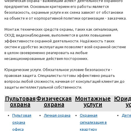
Физическая охрана - важнейший аспект деятельности охранного
предприятия. Основным критерием его работы является
безопасность, охранные услуги и их схема зависят от обстановки
на объекте и от корпоративной политики организации - заказчика.
Монтаж технических средств охраны, таких как сигнализация,
СКУД; видеонаблюдение, выполняется в целях повышения
эффективности охранной деятельности. Надёжность таких
систем и удобство эксплуатации позволяет всей охранной системе
в целом своевременно реагировать на любые
несанкционированные действия посторонних.
Юридические услуги. Обязательное условие безопасности -
правовая защита. Специалисты готовы эффективно решать
вопросы любой сложности, начиная от консультаций клиентам до
защиты интеллектуальной собственности.
Пультовая
Физическая
Монтажные
Юрид
охрана
охрана
услуги
у
Пультовая
Личная охрана
Охранная
Дете
охрана
сигнализация в
офиса
квартиру