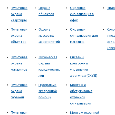
Пультовая
Охрана
Охранная
Прав
охрана
объектов
сигнализация в
квартиры
офис
Пультовая
Охрана
Охранная
Конс
охрана
массовых
сигнализация для
и по
объектов
мероприятий
магазина
реко
клие
Пультовая
Физическая
Системы
охрана
охрана
контроля и
магазинов
юридических
управления
лиц
доступом (СКУД)
Пультовая
Программа
Монтаж и
охрана
экстренной
обслуживание
гаражей
помощи
охранной
сигнализации
Пультовая
Монтаж охранной