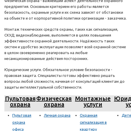
Физическая охрана - важнейший аспект деятельности охранного
предприятия. Основным критерием его работы является
безопасность, охранные услуги и их схема зависят от обстановки
на объекте и от корпоративной политики организации - заказчика.
Монтаж технических средств охраны, таких как сигнализация,
СКУД; видеонаблюдение, выполняется в целях повышения
эффективности охранной деятельности. Надёжность таких
систем и удобство эксплуатации позволяет всей охранной системе
в целом своевременно реагировать на любые
несанкционированные действия посторонних.
Юридические услуги. Обязательное условие безопасности -
правовая защита. Специалисты готовы эффективно решать
вопросы любой сложности, начиная от консультаций клиентам до
защиты интеллектуальной собственности.
Пультовая
Физическая
Монтажные
Юрид
охрана
охрана
услуги
у
Пультовая
Личная охрана
Охранная
Дете
охрана
сигнализация в
офиса
квартиру