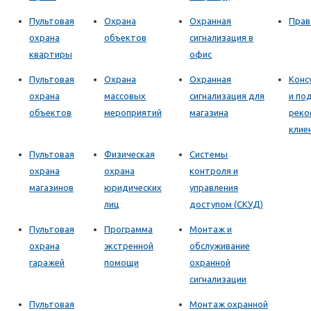
Пультовая
Охрана
Охранная
Прав
охрана
объектов
сигнализация в
квартиры
офис
Пультовая
Охрана
Охранная
Конс
охрана
массовых
сигнализация для
и по
объектов
мероприятий
магазина
реко
клие
Пультовая
Физическая
Системы
охрана
охрана
контроля и
магазинов
юридических
управления
лиц
доступом (СКУД)
Пультовая
Программа
Монтаж и
охрана
экстренной
обслуживание
гаражей
помощи
охранной
сигнализации
Пультовая
Монтаж охранной