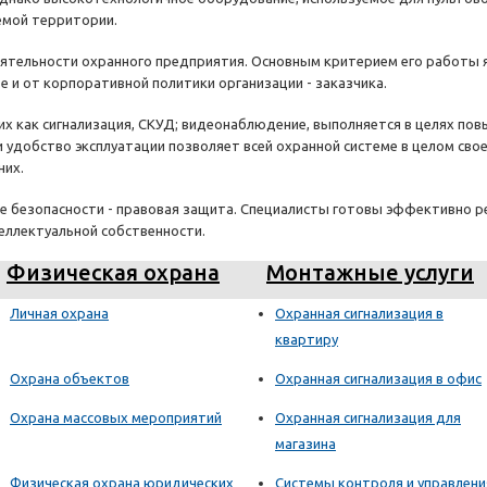
емой территории.
ятельности охранного предприятия. Основным критерием его работы яв
е и от корпоративной политики организации - заказчика.
их как сигнализация, СКУД; видеонаблюдение, выполняется в целях п
и удобство эксплуатации позволяет всей охранной системе в целом св
них.
ие безопасности - правовая защита. Специалисты готовы эффективно 
еллектуальной собственности.
Физическая охрана
Монтажные услуги
Личная охрана
Охранная сигнализация в
квартиру
Охрана объектов
Охранная сигнализация в офис
Охрана массовых мероприятий
Охранная сигнализация для
магазина
Физическая охрана юридических
Системы контроля и управлени