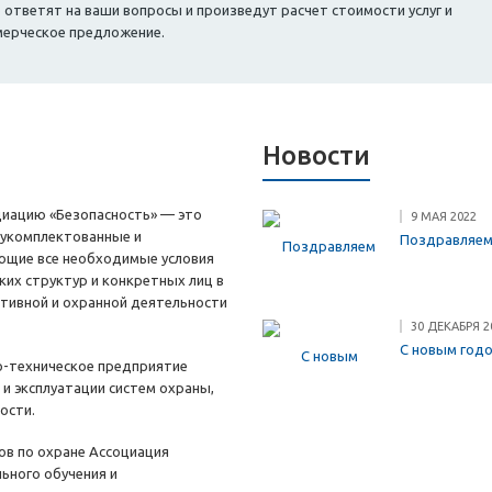
тветят на ваши вопросы и произведут расчет стоимости услуг и
мерческое предложение.
Новости
циацию «Безопасность» — это
9 МАЯ 2022
 укомплектованные и
Поздравляем
ющие все необходимые условия
ких структур и конкретных лиц в
ктивной и охранной деятельности
30 ДЕКАБРЯ 2
С новым год
о-техническое предприятие
е и эксплуатации систем охраны,
ости.
ов по охране Ассоциация
ьного обучения и