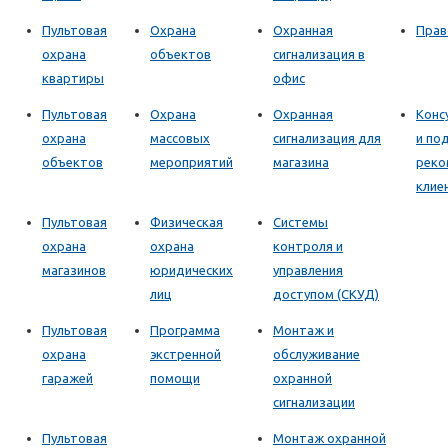
Пультовая
Охрана
Охранная
Прав
охрана
объектов
сигнализация в
квартиры
офис
Пультовая
Охрана
Охранная
Конс
охрана
массовых
сигнализация для
и по
объектов
мероприятий
магазина
реко
клие
Пультовая
Физическая
Системы
охрана
охрана
контроля и
магазинов
юридических
управления
лиц
доступом (СКУД)
Пультовая
Программа
Монтаж и
охрана
экстренной
обслуживание
гаражей
помощи
охранной
сигнализации
Пультовая
Монтаж охранной