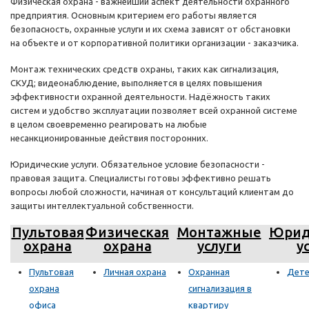
Физическая охрана - важнейший аспект деятельности охранного
предприятия. Основным критерием его работы является
безопасность, охранные услуги и их схема зависят от обстановки
на объекте и от корпоративной политики организации - заказчика.
Монтаж технических средств охраны, таких как сигнализация,
СКУД; видеонаблюдение, выполняется в целях повышения
эффективности охранной деятельности. Надёжность таких
систем и удобство эксплуатации позволяет всей охранной системе
в целом своевременно реагировать на любые
несанкционированные действия посторонних.
Юридические услуги. Обязательное условие безопасности -
правовая защита. Специалисты готовы эффективно решать
вопросы любой сложности, начиная от консультаций клиентам до
защиты интеллектуальной собственности.
Пультовая
Физическая
Монтажные
Юрид
охрана
охрана
услуги
у
Пультовая
Личная охрана
Охранная
Дете
охрана
сигнализация в
офиса
квартиру