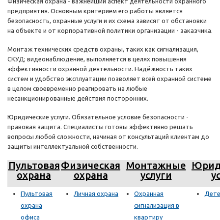
Физическая охрана - важнейший аспект деятельности охранного
предприятия. Основным критерием его работы является
безопасность, охранные услуги и их схема зависят от обстановки
на объекте и от корпоративной политики организации - заказчика.
Монтаж технических средств охраны, таких как сигнализация,
СКУД; видеонаблюдение, выполняется в целях повышения
эффективности охранной деятельности. Надёжность таких
систем и удобство эксплуатации позволяет всей охранной системе
в целом своевременно реагировать на любые
несанкционированные действия посторонних.
Юридические услуги. Обязательное условие безопасности -
правовая защита. Специалисты готовы эффективно решать
вопросы любой сложности, начиная от консультаций клиентам до
защиты интеллектуальной собственности.
Пультовая
Физическая
Монтажные
Юрид
охрана
охрана
услуги
у
Пультовая
Личная охрана
Охранная
Дете
охрана
сигнализация в
офиса
квартиру