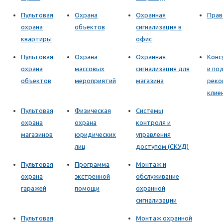
Пультовая
Охрана
Охранная
Прав
охрана
объектов
сигнализация в
квартиры
офис
Пультовая
Охрана
Охранная
Конс
охрана
массовых
сигнализация для
и по
объектов
мероприятий
магазина
реко
клие
Пультовая
Физическая
Системы
охрана
охрана
контроля и
магазинов
юридических
управления
лиц
доступом (СКУД)
Пультовая
Программа
Монтаж и
охрана
экстренной
обслуживание
гаражей
помощи
охранной
сигнализации
Пультовая
Монтаж охранной