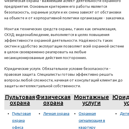
Физическая охрана - важнейший аспект деятельности охранного
предприятия. Основным критерием его работы является
безопасность, охранные услуги и их схема зависят от обстановки
на объекте и от корпоративной политики организации - заказчика.
Монтаж технических средств охраны, таких как сигнализация,
СКУД; видеонаблюдение, выполняется в целях повышения
эффективности охранной деятельности. Надёжность таких
систем и удобство эксплуатации позволяет всей охранной системе
в целом своевременно реагировать на любые
несанкционированные действия посторонних.
Юридические услуги. Обязательное условие безопасности -
правовая защита. Специалисты готовы эффективно решать
вопросы любой сложности, начиная от консультаций клиентам до
защиты интеллектуальной собственности.
Пультовая
Физическая
Монтажные
Юрид
охрана
охрана
услуги
у
Пультовая
Личная охрана
Охранная
Дете
охрана
сигнализация в
офиса
квартиру