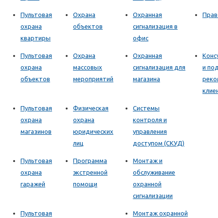
Пультовая
Охрана
Охранная
Прав
охрана
объектов
сигнализация в
квартиры
офис
Пультовая
Охрана
Охранная
Конс
охрана
массовых
сигнализация для
и по
объектов
мероприятий
магазина
реко
клие
Пультовая
Физическая
Системы
охрана
охрана
контроля и
магазинов
юридических
управления
лиц
доступом (СКУД)
Пультовая
Программа
Монтаж и
охрана
экстренной
обслуживание
гаражей
помощи
охранной
сигнализации
Пультовая
Монтаж охранной