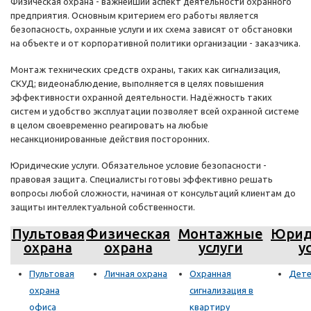
Физическая охрана - важнейший аспект деятельности охранного
предприятия. Основным критерием его работы является
безопасность, охранные услуги и их схема зависят от обстановки
на объекте и от корпоративной политики организации - заказчика.
Монтаж технических средств охраны, таких как сигнализация,
СКУД; видеонаблюдение, выполняется в целях повышения
эффективности охранной деятельности. Надёжность таких
систем и удобство эксплуатации позволяет всей охранной системе
в целом своевременно реагировать на любые
несанкционированные действия посторонних.
Юридические услуги. Обязательное условие безопасности -
правовая защита. Специалисты готовы эффективно решать
вопросы любой сложности, начиная от консультаций клиентам до
защиты интеллектуальной собственности.
Пультовая
Физическая
Монтажные
Юрид
охрана
охрана
услуги
у
Пультовая
Личная охрана
Охранная
Дете
охрана
сигнализация в
офиса
квартиру