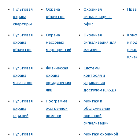
Пультовая
Охрана
Охранная
Прав
охрана
объектов
сигнализация в
квартиры
офис
Пультовая
Охрана
Охранная
Конс
охрана
массовых
сигнализация для
и по
объектов
мероприятий
магазина
реко
клие
Пультовая
Физическая
Системы
охрана
охрана
контроля и
магазинов
юридических
управления
лиц
доступом (СКУД)
Пультовая
Программа
Монтаж и
охрана
экстренной
обслуживание
гаражей
помощи
охранной
сигнализации
Пультовая
Монтаж охранной