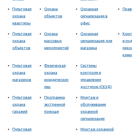
Пультовая
Охрана
Охранная
Прав
охрана
объектов
сигнализация в
квартиры
офис
Пультовая
Охрана
Охранная
Конс
охрана
массовых
сигнализация для
и по
объектов
мероприятий
магазина
реко
клие
Пультовая
Физическая
Системы
охрана
охрана
контроля и
магазинов
юридических
управления
лиц
доступом (СКУД)
Пультовая
Программа
Монтаж и
охрана
экстренной
обслуживание
гаражей
помощи
охранной
сигнализации
Пультовая
Монтаж охранной