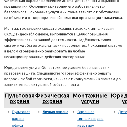
Физическая охрана - важнейший аспект деятельности охранного
предприятия. Основным критерием его работы является
безопасность, охранные услуги и их схема зависят от обстановки
на объекте и от корпоративной политики организации - заказчика.
Монтаж технических средств охраны, таких как сигнализация,
СКУД; видеонаблюдение, выполняется в целях повышения
эффективности охранной деятельности. Надёжность таких
систем и удобство эксплуатации позволяет всей охранной системе
в целом своевременно реагировать на любые
несанкционированные действия посторонних.
Юридические услуги. Обязательное условие безопасности -
правовая защита. Специалисты готовы эффективно решать
вопросы любой сложности, начиная от консультаций клиентам до
защиты интеллектуальной собственности.
Пультовая
Физическая
Монтажные
Юрид
охрана
охрана
услуги
у
Пультовая
Личная охрана
Охранная
Дете
охрана
сигнализация в
офиса
квартиру