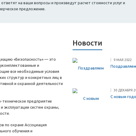
тветят на ваши вопросы и произведут расчет стоимости услуг и
мерческое предложение.
Новости
циацию «Безопасность» — это
9 МАЯ 2022
 укомплектованные и
Поздравляем
ющие все необходимые условия
ких структур и конкретных лиц в
ктивной и охранной деятельности
30 ДЕКАБРЯ 2
С новым год
о-техническое предприятие
е и эксплуатации систем охраны,
ости.
ов по охране Ассоциация
ьного обучения и