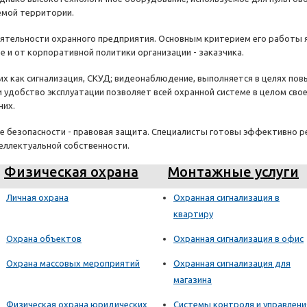
емой территории.
ятельности охранного предприятия. Основным критерием его работы яв
е и от корпоративной политики организации - заказчика.
их как сигнализация, СКУД; видеонаблюдение, выполняется в целях п
и удобство эксплуатации позволяет всей охранной системе в целом св
них.
ие безопасности - правовая защита. Специалисты готовы эффективно 
еллектуальной собственности.
Физическая охрана
Монтажные услуги
Личная охрана
Охранная сигнализация в
квартиру
Охрана объектов
Охранная сигнализация в офис
Охрана массовых мероприятий
Охранная сигнализация для
магазина
Физическая охрана юридических
Системы контроля и управлени