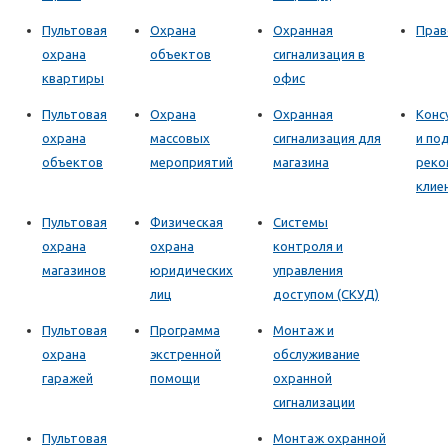
Пультовая
Охрана
Охранная
Прав
охрана
объектов
сигнализация в
квартиры
офис
Пультовая
Охрана
Охранная
Конс
охрана
массовых
сигнализация для
и по
объектов
мероприятий
магазина
реко
клие
Пультовая
Физическая
Системы
охрана
охрана
контроля и
магазинов
юридических
управления
лиц
доступом (СКУД)
Пультовая
Программа
Монтаж и
охрана
экстренной
обслуживание
гаражей
помощи
охранной
сигнализации
Пультовая
Монтаж охранной