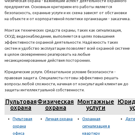
Физическая охрана - важнейший аспект деятельности охранного
предприятия. Основным критерием его работы является
безопасность, охранные услуги и их схема зависят от обстановки
на объекте и от корпоративной политики организации - заказчика.
Монтаж технических средств охраны, таких как сигнализация,
СКУД; видеонаблюдение, выполняется в целях повышения
эффективности охранной деятельности. Надёжность таких
систем и удобство эксплуатации позволяет всей охранной системе
в целом своевременно реагировать на любые
несанкционированные действия посторонних.
Юридические услуги. Обязательное условие безопасности -
правовая защита. Специалисты готовы эффективно решать
вопросы любой сложности, начиная от консультаций клиентам до
защиты интеллектуальной собственности.
Пультовая
Физическая
Монтажные
Юрид
охрана
охрана
услуги
у
Пультовая
Личная охрана
Охранная
Дете
охрана
сигнализация в
офиса
квартиру