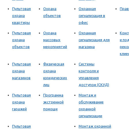
Пультовая
Охрана
Охранная
Прав
охрана
объектов
сигнализация в
квартиры
офис
Пультовая
Охрана
Охранная
Конс
охрана
массовых
сигнализация для
и по
объектов
мероприятий
магазина
реко
клие
Пультовая
Физическая
Системы
охрана
охрана
контроля и
магазинов
юридических
управления
лиц
доступом (СКУД)
Пультовая
Программа
Монтаж и
охрана
экстренной
обслуживание
гаражей
помощи
охранной
сигнализации
Пультовая
Монтаж охранной