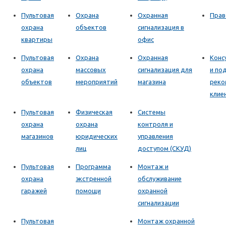
Пультовая
Охрана
Охранная
Прав
охрана
объектов
сигнализация в
квартиры
офис
Пультовая
Охрана
Охранная
Конс
охрана
массовых
сигнализация для
и по
объектов
мероприятий
магазина
реко
клие
Пультовая
Физическая
Системы
охрана
охрана
контроля и
магазинов
юридических
управления
лиц
доступом (СКУД)
Пультовая
Программа
Монтаж и
охрана
экстренной
обслуживание
гаражей
помощи
охранной
сигнализации
Пультовая
Монтаж охранной