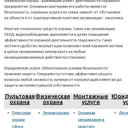
Физическая охрана - важнейший аспект деятельности охранного
предприятия. Основным критерием его работы является
безопасность, охранные услуги и их схема зависят от обстановки
на объекте и от корпоративной политики организации - заказчика.
Монтаж технических средств охраны, таких как сигнализация,
СКУД; видеонаблюдение, выполняется в целях повышения
эффективности охранной деятельности. Надёжность таких
систем и удобство эксплуатации позволяет всей охранной системе
в целом своевременно реагировать на любые
несанкционированные действия посторонних.
Юридические услуги. Обязательное условие безопасности -
правовая защита. Специалисты готовы эффективно решать
вопросы любой сложности, начиная от консультаций клиентам до
защиты интеллектуальной собственности.
Пультовая
Физическая
Монтажные
Юрид
охрана
охрана
услуги
у
Пультовая
Личная охрана
Охранная
Дете
охрана
сигнализация в
офиса
квартиру