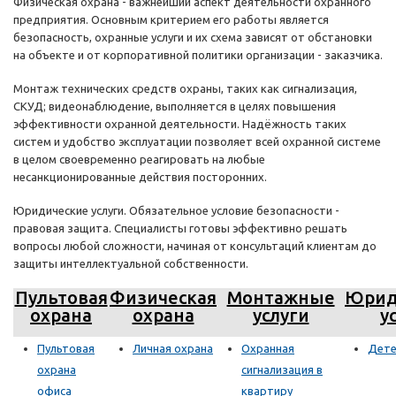
Физическая охрана - важнейший аспект деятельности охранного
предприятия. Основным критерием его работы является
безопасность, охранные услуги и их схема зависят от обстановки
на объекте и от корпоративной политики организации - заказчика.
Монтаж технических средств охраны, таких как сигнализация,
СКУД; видеонаблюдение, выполняется в целях повышения
эффективности охранной деятельности. Надёжность таких
систем и удобство эксплуатации позволяет всей охранной системе
в целом своевременно реагировать на любые
несанкционированные действия посторонних.
Юридические услуги. Обязательное условие безопасности -
правовая защита. Специалисты готовы эффективно решать
вопросы любой сложности, начиная от консультаций клиентам до
защиты интеллектуальной собственности.
Пультовая
Физическая
Монтажные
Юрид
охрана
охрана
услуги
у
Пультовая
Личная охрана
Охранная
Дете
охрана
сигнализация в
офиса
квартиру