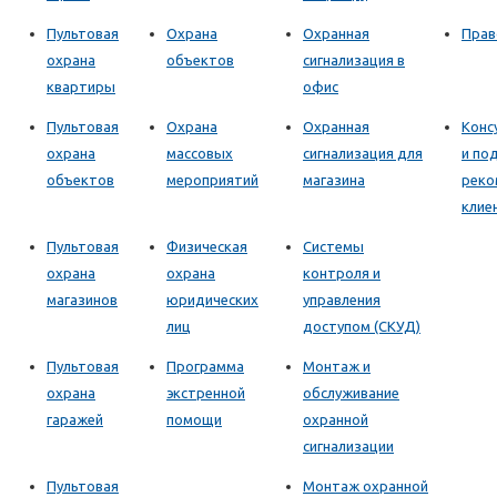
Пультовая
Охрана
Охранная
Прав
охрана
объектов
сигнализация в
квартиры
офис
Пультовая
Охрана
Охранная
Конс
охрана
массовых
сигнализация для
и по
объектов
мероприятий
магазина
реко
клие
Пультовая
Физическая
Системы
охрана
охрана
контроля и
магазинов
юридических
управления
лиц
доступом (СКУД)
Пультовая
Программа
Монтаж и
охрана
экстренной
обслуживание
гаражей
помощи
охранной
сигнализации
Пультовая
Монтаж охранной