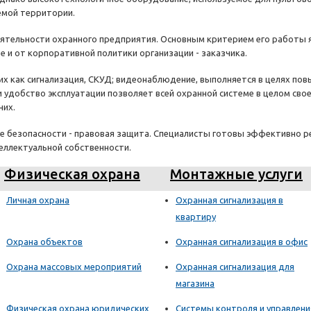
емой территории.
ятельности охранного предприятия. Основным критерием его работы яв
е и от корпоративной политики организации - заказчика.
их как сигнализация, СКУД; видеонаблюдение, выполняется в целях п
и удобство эксплуатации позволяет всей охранной системе в целом св
них.
ие безопасности - правовая защита. Специалисты готовы эффективно 
еллектуальной собственности.
Физическая охрана
Монтажные услуги
Личная охрана
Охранная сигнализация в
квартиру
Охрана объектов
Охранная сигнализация в офис
Охрана массовых мероприятий
Охранная сигнализация для
магазина
Физическая охрана юридических
Системы контроля и управлени