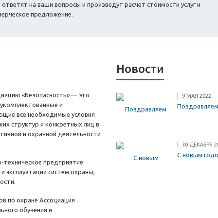
тветят на ваши вопросы и произведут расчет стоимости услуг и
мерческое предложение.
Новости
циацию «Безопасность» — это
9 МАЯ 2022
 укомплектованные и
Поздравляем
ющие все необходимые условия
ких структур и конкретных лиц в
ктивной и охранной деятельности
30 ДЕКАБРЯ 2
С новым год
о-техническое предприятие
е и эксплуатации систем охраны,
ости.
ов по охране Ассоциация
ьного обучения и