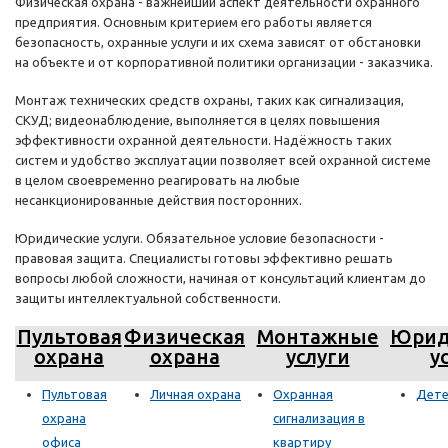
Физическая охрана - важнейший аспект деятельности охранного
предприятия. Основным критерием его работы является
безопасность, охранные услуги и их схема зависят от обстановки
на объекте и от корпоративной политики организации - заказчика.
Монтаж технических средств охраны, таких как сигнализация,
СКУД; видеонаблюдение, выполняется в целях повышения
эффективности охранной деятельности. Надёжность таких
систем и удобство эксплуатации позволяет всей охранной системе
в целом своевременно реагировать на любые
несанкционированные действия посторонних.
Юридические услуги. Обязательное условие безопасности -
правовая защита. Специалисты готовы эффективно решать
вопросы любой сложности, начиная от консультаций клиентам до
защиты интеллектуальной собственности.
Пультовая
Физическая
Монтажные
Юрид
охрана
охрана
услуги
у
Пультовая
Личная охрана
Охранная
Дете
охрана
сигнализация в
офиса
квартиру