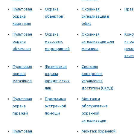
Пультовая
Охрана
Охранная
Прав
охрана
объектов
сигнализация в
квартиры
офис
Пультовая
Охрана
Охранная
Конс
охрана
массовых
сигнализация для
и по
объектов
мероприятий
магазина
реко
клие
Пультовая
Физическая
Системы
охрана
охрана
контроля и
магазинов
юридических
управления
лиц
доступом (СКУД)
Пультовая
Программа
Монтаж и
охрана
экстренной
обслуживание
гаражей
помощи
охранной
сигнализации
Пультовая
Монтаж охранной