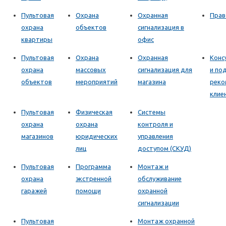
Пультовая
Охрана
Охранная
Прав
охрана
объектов
сигнализация в
квартиры
офис
Пультовая
Охрана
Охранная
Конс
охрана
массовых
сигнализация для
и по
объектов
мероприятий
магазина
реко
клие
Пультовая
Физическая
Системы
охрана
охрана
контроля и
магазинов
юридических
управления
лиц
доступом (СКУД)
Пультовая
Программа
Монтаж и
охрана
экстренной
обслуживание
гаражей
помощи
охранной
сигнализации
Пультовая
Монтаж охранной