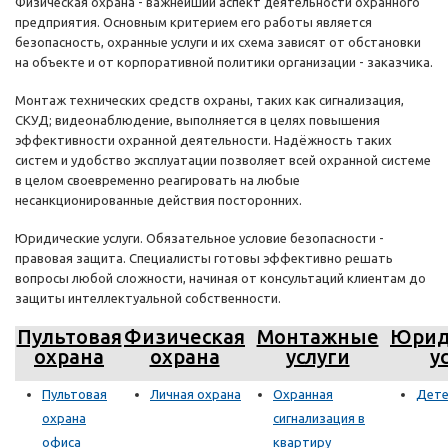
Физическая охрана - важнейший аспект деятельности охранного
предприятия. Основным критерием его работы является
безопасность, охранные услуги и их схема зависят от обстановки
на объекте и от корпоративной политики организации - заказчика.
Монтаж технических средств охраны, таких как сигнализация,
СКУД; видеонаблюдение, выполняется в целях повышения
эффективности охранной деятельности. Надёжность таких
систем и удобство эксплуатации позволяет всей охранной системе
в целом своевременно реагировать на любые
несанкционированные действия посторонних.
Юридические услуги. Обязательное условие безопасности -
правовая защита. Специалисты готовы эффективно решать
вопросы любой сложности, начиная от консультаций клиентам до
защиты интеллектуальной собственности.
Пультовая
Физическая
Монтажные
Юрид
охрана
охрана
услуги
у
Пультовая
Личная охрана
Охранная
Дете
охрана
сигнализация в
офиса
квартиру