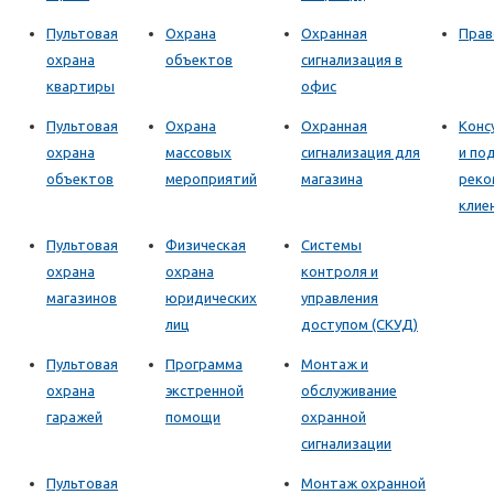
Пультовая
Охрана
Охранная
Прав
охрана
объектов
сигнализация в
квартиры
офис
Пультовая
Охрана
Охранная
Конс
охрана
массовых
сигнализация для
и по
объектов
мероприятий
магазина
реко
клие
Пультовая
Физическая
Системы
охрана
охрана
контроля и
магазинов
юридических
управления
лиц
доступом (СКУД)
Пультовая
Программа
Монтаж и
охрана
экстренной
обслуживание
гаражей
помощи
охранной
сигнализации
Пультовая
Монтаж охранной