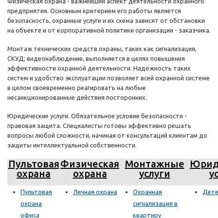
Физическая охрана - важнейший аспект деятельности охранного
предприятия. Основным критерием его работы является
безопасность, охранные услуги и их схема зависят от обстановки
на объекте и от корпоративной политики организации - заказчика.
Монтаж технических средств охраны, таких как сигнализация,
СКУД; видеонаблюдение, выполняется в целях повышения
эффективности охранной деятельности. Надёжность таких
систем и удобство эксплуатации позволяет всей охранной системе
в целом своевременно реагировать на любые
несанкционированные действия посторонних.
Юридические услуги. Обязательное условие безопасности -
правовая защита. Специалисты готовы эффективно решать
вопросы любой сложности, начиная от консультаций клиентам до
защиты интеллектуальной собственности.
Пультовая
Физическая
Монтажные
Юрид
охрана
охрана
услуги
у
Пультовая
Личная охрана
Охранная
Дете
охрана
сигнализация в
офиса
квартиру