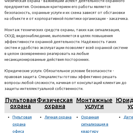
Физическая охрана - важнейший аспект деятельности охранного
предприятия. Основным критерием его работы является
безопасность, охранные услуги и их схема зависят от обстановки
на объекте и от корпоративной политики организации - заказчика.
Монтаж технических средств охраны, таких как сигнализация,
СКУД; видеонаблюдение, выполняется в целях повышения
эффективности охранной деятельности. Надёжность таких
систем и удобство эксплуатации позволяет всей охранной системе
в целом своевременно реагировать на любые
несанкционированные действия посторонних.
Юридические услуги. Обязательное условие безопасности -
правовая защита. Специалисты готовы эффективно решать
вопросы любой сложности, начиная от консультаций клиентам до
защиты интеллектуальной собственности.
Пультовая
Физическая
Монтажные
Юрид
охрана
охрана
услуги
у
Пультовая
Личная охрана
Охранная
Дете
охрана
сигнализация в
офиса
квартиру