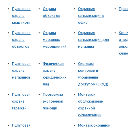
Пультовая
Охрана
Охранная
Прав
охрана
объектов
сигнализация в
квартиры
офис
Пультовая
Охрана
Охранная
Конс
охрана
массовых
сигнализация для
и по
объектов
мероприятий
магазина
реко
клие
Пультовая
Физическая
Системы
охрана
охрана
контроля и
магазинов
юридических
управления
лиц
доступом (СКУД)
Пультовая
Программа
Монтаж и
охрана
экстренной
обслуживание
гаражей
помощи
охранной
сигнализации
Пультовая
Монтаж охранной