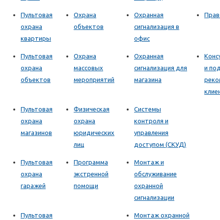
Пультовая
Охрана
Охранная
Прав
охрана
объектов
сигнализация в
квартиры
офис
Пультовая
Охрана
Охранная
Конс
охрана
массовых
сигнализация для
и по
объектов
мероприятий
магазина
реко
клие
Пультовая
Физическая
Системы
охрана
охрана
контроля и
магазинов
юридических
управления
лиц
доступом (СКУД)
Пультовая
Программа
Монтаж и
охрана
экстренной
обслуживание
гаражей
помощи
охранной
сигнализации
Пультовая
Монтаж охранной