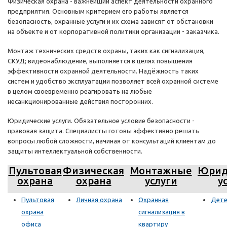
Физическая охрана - важнейший аспект деятельности охранного
предприятия. Основным критерием его работы является
безопасность, охранные услуги и их схема зависят от обстановки
на объекте и от корпоративной политики организации - заказчика.
Монтаж технических средств охраны, таких как сигнализация,
СКУД; видеонаблюдение, выполняется в целях повышения
эффективности охранной деятельности. Надёжность таких
систем и удобство эксплуатации позволяет всей охранной системе
в целом своевременно реагировать на любые
несанкционированные действия посторонних.
Юридические услуги. Обязательное условие безопасности -
правовая защита. Специалисты готовы эффективно решать
вопросы любой сложности, начиная от консультаций клиентам до
защиты интеллектуальной собственности.
Пультовая
Физическая
Монтажные
Юрид
охрана
охрана
услуги
у
Пультовая
Личная охрана
Охранная
Дете
охрана
сигнализация в
офиса
квартиру