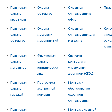
Пультовая
Охрана
Охранная
Прав
охрана
объектов
сигнализация в
квартиры
офис
Пультовая
Охрана
Охранная
Конс
охрана
массовых
сигнализация для
и по
объектов
мероприятий
магазина
реко
клие
Пультовая
Физическая
Системы
охрана
охрана
контроля и
магазинов
юридических
управления
лиц
доступом (СКУД)
Пультовая
Программа
Монтаж и
охрана
экстренной
обслуживание
гаражей
помощи
охранной
сигнализации
Пультовая
Монтаж охранной