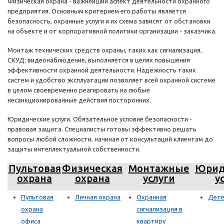
Физическая охрана - важнейший аспект деятельности охранного
предприятия. Основным критерием его работы является
безопасность, охранные услуги и их схема зависят от обстановки
на объекте и от корпоративной политики организации - заказчика.
Монтаж технических средств охраны, таких как сигнализация,
СКУД; видеонаблюдение, выполняется в целях повышения
эффективности охранной деятельности. Надёжность таких
систем и удобство эксплуатации позволяет всей охранной системе
в целом своевременно реагировать на любые
несанкционированные действия посторонних.
Юридические услуги. Обязательное условие безопасности -
правовая защита. Специалисты готовы эффективно решать
вопросы любой сложности, начиная от консультаций клиентам до
защиты интеллектуальной собственности.
Пультовая
Физическая
Монтажные
Юрид
охрана
охрана
услуги
у
Пультовая
Личная охрана
Охранная
Дете
охрана
сигнализация в
офиса
квартиру