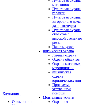
Пультовая охрана
магазинов
Пультовая охрана
гаражей
Пультовая охрана
загородного дома,
дачи, коттеджа
Пультовая охрана
объектов с
высокой степенью
риска
Пакеты услуг
Физическая охрана
Личная охрана
Охрана объектов
Охрана массовых
мероприятий
Физическая
охрана
юридических лиц
Программа
экстренной
помощи
Компания
Монтажные услуги
О компании
Охранная