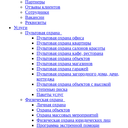
Партнеры
Отзывы клиентов
Сотрудники
Вакансии
Реквизиты
Услуги
Пультовая охрана
Пультовая охрана офиса
Пультовая охрана квартиры
Пультовая охрана салонов красоты
Пультовая охрана кафе, ресторана
Пультовая охрана объектов
Пультовая охрана магазинов
Пультовая охрана гаражей
Пультовая охрана загородного дома, дачи,
коттеджа
Пультовая охрана объектов с высокой
степенью риска
Пакеты услуг
Физическая охрана
Личная охрана
Охрана объектов
Охрана массовых мероприятий
Физическая охрана юридических лиц
Программа экстренной помощи