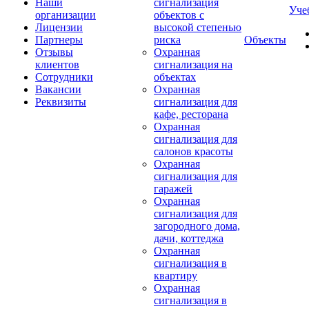
Наши
сигнализация
Уче
организации
объектов с
Лицензии
высокой степенью
Партнеры
риска
Объекты
Отзывы
Охранная
клиентов
сигнализация на
Сотрудники
объектах
Вакансии
Охранная
Реквизиты
сигнализация для
кафе, ресторана
Охранная
сигнализация для
салонов красоты
Охранная
сигнализация для
гаражей
Охранная
сигнализация для
загородного дома,
дачи, коттеджа
Охранная
сигнализация в
квартиру
Охранная
сигнализация в