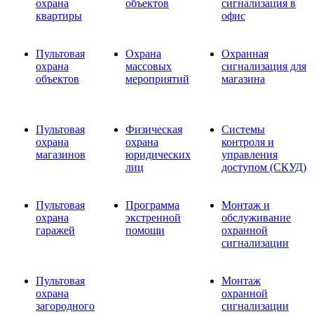
охрана
объектов
сигнализация в
квартиры
офис
Пультовая
Охрана
Охранная
охрана
массовых
сигнализация для
объектов
мероприятий
магазина
Пультовая
Физическая
Системы
охрана
охрана
контроля и
магазинов
юридических
управления
лиц
доступом (СКУД)
Пультовая
Программа
Монтаж и
охрана
экстренной
обслуживание
гаражей
помощи
охранной
сигнализации
Пультовая
Монтаж
охрана
охранной
загородного
сигнализации