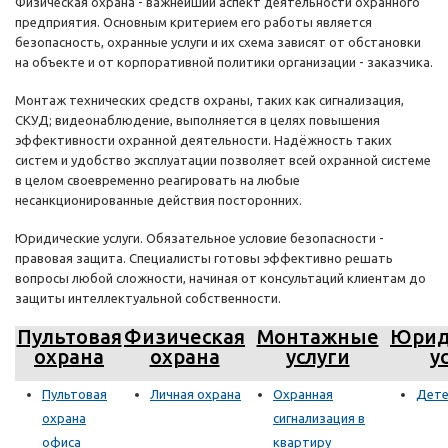
Физическая охрана - важнейший аспект деятельности охранного
предприятия. Основным критерием его работы является
безопасность, охранные услуги и их схема зависят от обстановки
на объекте и от корпоративной политики организации - заказчика.
Монтаж технических средств охраны, таких как сигнализация,
СКУД; видеонаблюдение, выполняется в целях повышения
эффективности охранной деятельности. Надёжность таких
систем и удобство эксплуатации позволяет всей охранной системе
в целом своевременно реагировать на любые
несанкционированные действия посторонних.
Юридические услуги. Обязательное условие безопасности -
правовая защита. Специалисты готовы эффективно решать
вопросы любой сложности, начиная от консультаций клиентам до
защиты интеллектуальной собственности.
Пультовая
Физическая
Монтажные
Юрид
охрана
охрана
услуги
у
Пультовая
Личная охрана
Охранная
Дете
охрана
сигнализация в
офиса
квартиру