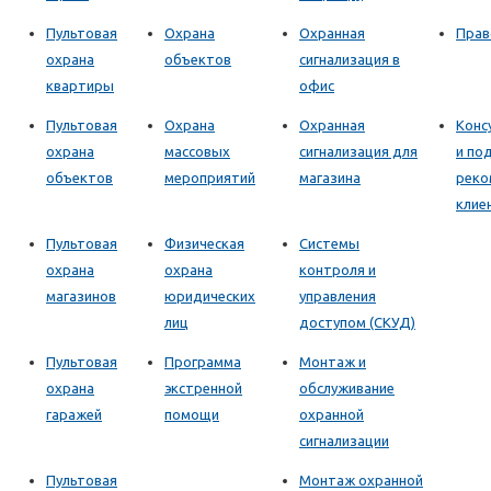
Пультовая
Охрана
Охранная
Прав
охрана
объектов
сигнализация в
квартиры
офис
Пультовая
Охрана
Охранная
Конс
охрана
массовых
сигнализация для
и по
объектов
мероприятий
магазина
реко
клие
Пультовая
Физическая
Системы
охрана
охрана
контроля и
магазинов
юридических
управления
лиц
доступом (СКУД)
Пультовая
Программа
Монтаж и
охрана
экстренной
обслуживание
гаражей
помощи
охранной
сигнализации
Пультовая
Монтаж охранной