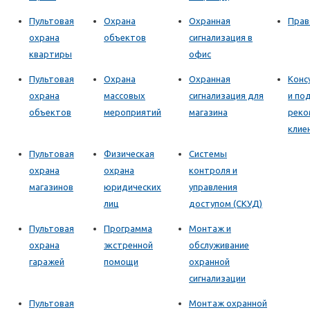
Пультовая
Охрана
Охранная
Прав
охрана
объектов
сигнализация в
квартиры
офис
Пультовая
Охрана
Охранная
Конс
охрана
массовых
сигнализация для
и по
объектов
мероприятий
магазина
реко
клие
Пультовая
Физическая
Системы
охрана
охрана
контроля и
магазинов
юридических
управления
лиц
доступом (СКУД)
Пультовая
Программа
Монтаж и
охрана
экстренной
обслуживание
гаражей
помощи
охранной
сигнализации
Пультовая
Монтаж охранной