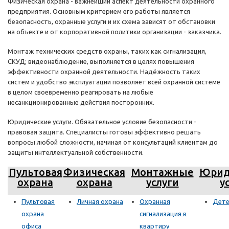
Физическая охрана - важнейший аспект деятельности охранного
предприятия. Основным критерием его работы является
безопасность, охранные услуги и их схема зависят от обстановки
на объекте и от корпоративной политики организации - заказчика.
Монтаж технических средств охраны, таких как сигнализация,
СКУД; видеонаблюдение, выполняется в целях повышения
эффективности охранной деятельности. Надёжность таких
систем и удобство эксплуатации позволяет всей охранной системе
в целом своевременно реагировать на любые
несанкционированные действия посторонних.
Юридические услуги. Обязательное условие безопасности -
правовая защита. Специалисты готовы эффективно решать
вопросы любой сложности, начиная от консультаций клиентам до
защиты интеллектуальной собственности.
Пультовая
Физическая
Монтажные
Юрид
охрана
охрана
услуги
у
Пультовая
Личная охрана
Охранная
Дете
охрана
сигнализация в
офиса
квартиру