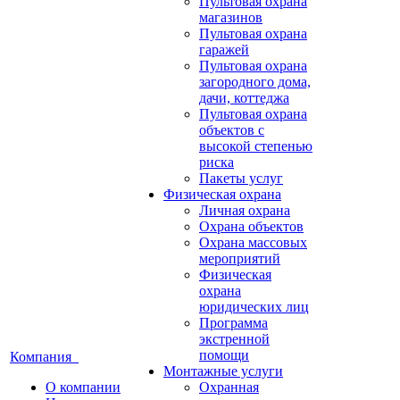
Пультовая охрана
магазинов
Пультовая охрана
гаражей
Пультовая охрана
загородного дома,
дачи, коттеджа
Пультовая охрана
объектов с
высокой степенью
риска
Пакеты услуг
Физическая охрана
Личная охрана
Охрана объектов
Охрана массовых
мероприятий
Физическая
охрана
юридических лиц
Программа
экстренной
помощи
Компания
Монтажные услуги
О компании
Охранная