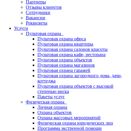
Партнеры
Отзывы клиентов
Сотрудники
Вакансии
Реквизиты
Услуги
Пультовая охрана
Пультовая охрана офиса
Пультовая охрана квартиры
Пультовая охрана салонов красоты
Пультовая охрана кафе, ресторана
Пультовая охрана объектов
Пультовая охрана магазинов
Пультовая охрана гаражей
Пультовая охрана загородного дома, дачи,
коттеджа
Пультовая охрана объектов с высокой
степенью риска
Пакеты услуг
Физическая охрана
Личная охрана
Охрана объектов
Охрана массовых мероприятий
Физическая охрана юридических лиц
Программа экстренной помощи