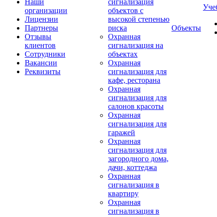
Наши
сигнализация
Уче
организации
объектов с
Лицензии
высокой степенью
Партнеры
риска
Объекты
Отзывы
Охранная
клиентов
сигнализация на
Сотрудники
объектах
Вакансии
Охранная
Реквизиты
сигнализация для
кафе, ресторана
Охранная
сигнализация для
салонов красоты
Охранная
сигнализация для
гаражей
Охранная
сигнализация для
загородного дома,
дачи, коттеджа
Охранная
сигнализация в
квартиру
Охранная
сигнализация в