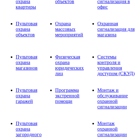
охрана
объектов
сигнализация в
квартиры
офис
Пультовая
Охрана
Охранная
охрана
массовых
сигнализация для
объектов
мероприятий
магазина
Пультовая
Физическая
Системы
охрана
охрана
контроля и
магазинов
юридических
управления
лиц
доступом (СКУД)
Пультовая
Программа
Монтаж и
охрана
экстренной
обслуживание
гаражей
помощи
охранной
сигнализации
Пультовая
Монтаж
охрана
охранной
загородного
сигнализации